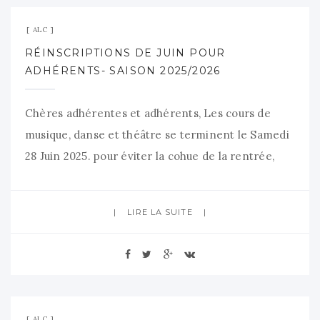
ALC
RÉINSCRIPTIONS DE JUIN POUR
ADHÉRENTS- SAISON 2025/2026
Chères adhérentes et adhérents, Les cours de
musique, danse et théâtre se terminent le Samedi
28 Juin 2025. pour éviter la cohue de la rentrée,
nous vous proposons 1 date avant les vacances
pour vous réinscrire aux activités de l’Amicale de
LIRE LA SUITE
2025/2026: Mercredi 2 juillet de 18h à 21h salle
Colbert-Espace 1901 – Crosne
ProgrammeALC_2025-2026
11 mai 2025
Aucun commentaire
ALC