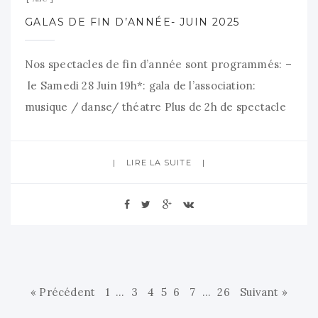
GALAS DE FIN D’ANNÉE- JUIN 2025
Nos spectacles de fin d’année sont programmés: –
le Samedi 28 Juin 19h*: gala de l’association:
musique / danse/ théatre Plus de 2h de spectacle
musical avec morceaux danse et théâtre. Verre de
bienvenue Offert à partir de 18h30. Entrée libre
LIRE LA SUITE
(sans réservation) – Gratuit – le Dimanche 29
Juin : 1er gala à 14h* /
« Précédent
1
…
3
4
5
6
7
…
26
Suivant »