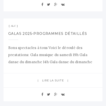
samedi 6 septembre pour une séance
d’inscriptions salle Colbert dimanche 7 septembre
pour
29 juin 2025
Aucun commentaire
ALC
GALAS 2025-PROGRAMMES DÉTAILLÉS
Bons spectacles à tous Voici le déroulé des
prestations: Gala musique du samedi 19h Gala
danse du dimanche 14h Gala danse du dimanche
16h
LIRE LA SUITE
28 juin 2025
Aucun commentaire