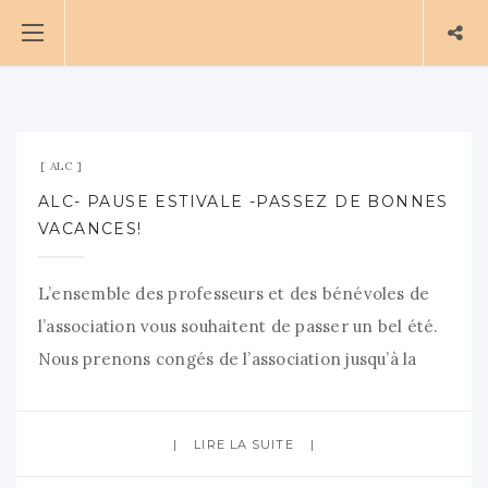
3 juillet 2025
Aucun commentaire
ALC
ALC- PAUSE ESTIVALE -PASSEZ DE BONNES
VACANCES!
L’ensemble des professeurs et des bénévoles de
l’association vous souhaitent de passer un bel été.
Nous prenons congés de l’association jusqu’à la
rentrée. Rendez vous en septembre ! NOTA: pas
d’inscription durant l’été. mercredi 3 septembre
LIRE LA SUITE
pour une séance d’inscriptions salle Colbert