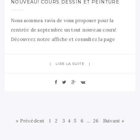
NOUVEAU! COURS DESSIN ET PEINTURE
Nous sommes ravis de vous proposer pour la
rentrée de septembre un tout nouveau cours!
Découvrez notre affiche et consultez la page
associée sur notre site pour les détails. Pré-
réservation des cours dès maintenant à puis venez
LIRE LA SUITE
confirmer lors de nos séances d’inscription en juin
(réservé aux adhérents) ou septembre (pour tous).
« Précédent
1
2
3
4
5
6
…
26
Suivant »