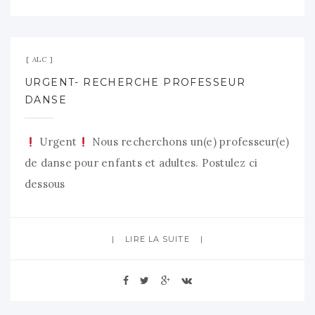
5 septembre 2025
Aucun commentaire
ALC
URGENT- RECHERCHE PROFESSEUR
DANSE
Urgent
Nous recherchons un(e) professeur(e)
de danse pour enfants et adultes. Postulez ci
dessous
https://candidat.francetravail.fr/offres/recherche/de
LIRE LA SUITE
29 juillet 2025
Aucun commentaire