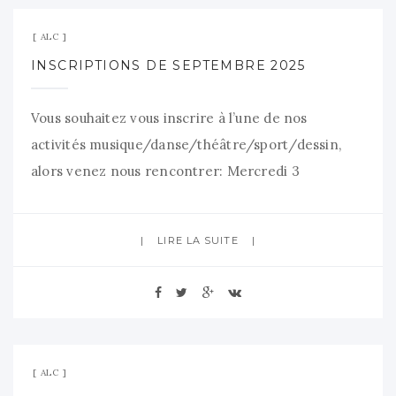
ALC
INSCRIPTIONS DE SEPTEMBRE 2025
Vous souhaitez vous inscrire à l’une de nos
activités musique/danse/théâtre/sport/dessin,
alors venez nous rencontrer: Mercredi 3
septembre de 18h à 20h salle Colbert-Espace 1901
– Crosne Samedi 6 septembre de 10h à 13h salle
LIRE LA SUITE
Colbert- Espace 1901 – Crosne Dimanche 7
septembre de 10h à 18h au forum des associations
de Crosne ProgrammeALC_2025-2026 Venez avec
15 juillet 2025
Aucun commentaire
ALC