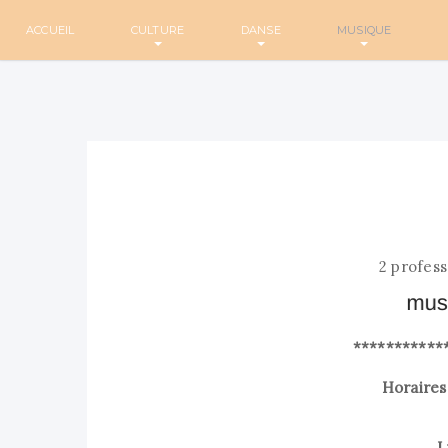
ACCUEIL
CULTURE
DANSE
MUSIQUE
2 profess
***********
Horaire
L