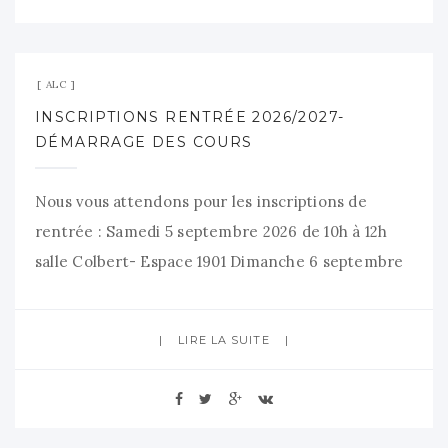
5 juin 2026
Aucun commentaire
ALC
INSCRIPTIONS RENTRÉE 2026/2027-
DÉMARRAGE DES COURS
Nous vous attendons pour les inscriptions de
rentrée : Samedi 5 septembre 2026 de 10h à 12h
salle Colbert- Espace 1901 Dimanche 6 septembre
2026, lors du forum des associations- Parc Anatole
France Mercredi 9 septembre 2026 de 18h à 20h
LIRE LA SUITE
salle Colbert- Espace 1901
NOUVEAU_Programme_ALC_2026-2027 Venez
avec un moyen de paiement, (chèque, espèce,
chèque
3 juin 2026
Aucun commentaire