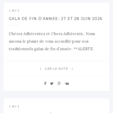
ALC
GALA DE FIN D’ANNEE- 27 ET 28 JUIN 2026
Chères Adhérentes et Chers Adhérents , Nous
aurons le plaisir de vous accueillir pour nos
traditionnels galas de fin d’année. **ALERTE
CANICULE***N’oubliez pas de venir avec une
bouteille d’eau, un encas pour les enfants après le
LIRE LA SUITE
spectacle et une tenue légère.*** – Samedi 27 juin
à 19h : gala musique danse et théâtre Entrée
gratuite
11 mai 2026
Aucun commentaire
ALC