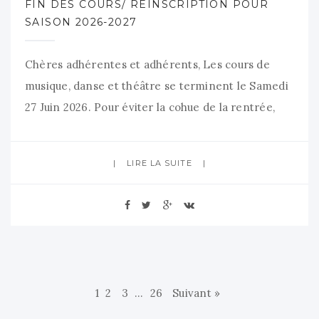
FIN DES COURS/ RÉINSCRIPTION POUR
SAISON 2026-2027
Chères adhérentes et adhérents, Les cours de
musique, danse et théâtre se terminent le Samedi
27 Juin 2026. Pour éviter la cohue de la rentrée,
nous vous proposons 1 date avant les vacances
pour vous réinscrire aux activités de l’Amicale de
LIRE LA SUITE
2026/2027: Mercredi 24 juin de 18h à 21h- Espace
René Fallet (29 bis rue
1
2
3
…
26
Suivant »