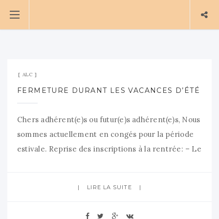
19 juillet 2026
Aucun commentaire
ALC
FERMETURE DURANT LES VACANCES D’ÉTÉ
Chers adhérent(e)s ou futur(e)s adhérent(e)s, Nous
sommes actuellement en congés pour la période
estivale. Reprise des inscriptions à la rentrée: – Le
Samedi 5 septembre de 10h à 12h – à la salle
Colbert- Espace 1901 – Le Dimanche 6 septembre
LIRE LA SUITE
au forum des associations de Crosne – Le
Mercredi 9 septembre de 18h à