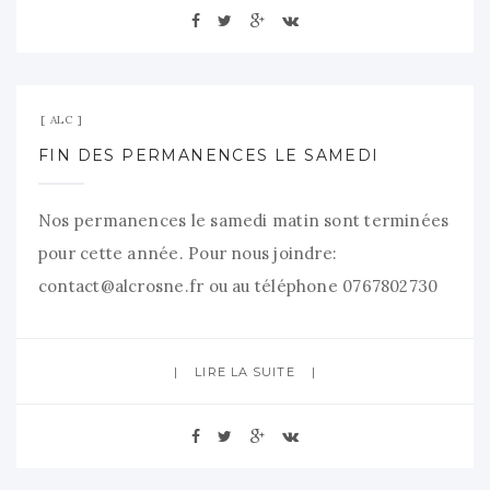
15 février 2025
Aucun commentaire
ALC
FIN DES PERMANENCES LE SAMEDI
Nos permanences le samedi matin sont terminées
pour cette année. Pour nous joindre:
contact@alcrosne.fr
ou au téléphone 0767802730
en laissant un message avec vos coordonnées.
Merci de votre compréhension. Les bénévoles
LIRE LA SUITE
ALC.
10 janvier 2025
Aucun commentaire