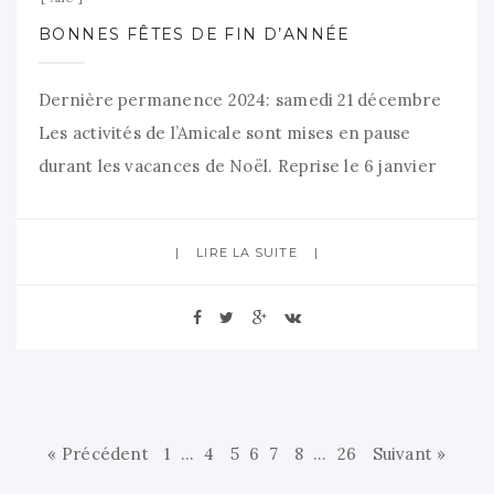
BONNES FÊTES DE FIN D’ANNÉE
Dernière permanence 2024: samedi 21 décembre
Les activités de l’Amicale sont mises en pause
durant les vacances de Noël. Reprise le 6 janvier
Prochaine permanence le samedi 11 septembre de
10h à 13h. Belles fêtes de fin d’année à tous.
LIRE LA SUITE
« Précédent
1
…
4
5
6
7
8
…
26
Suivant »