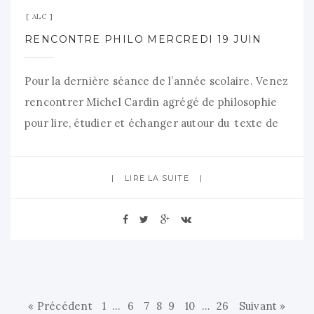
ALC
RENCONTRE PHILO MERCREDI 19 JUIN
Pour la dernière séance de l’année scolaire. Venez
rencontrer Michel Cardin agrégé de philosophie
pour lire, étudier et échanger autour du texte de
Simone de Beauvoir « Le 2eme sexe » Mercredi 19
juin 18h30 à la bibliothèque J de Romilly
LIRE LA SUITE
« Précédent
1
…
6
7
8
9
10
…
26
Suivant »