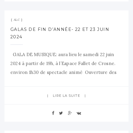
29 mai 2024
Aucun commentaire
ALC
GALAS DE FIN D’ANNÉE- 22 ET 23 JUIN
2024
GALA DE MUSIQUE: aura lieu le samedi 22 juin
2024 à partir de 19h, à l’Espace Fallet de Crosne.
environ 1h30 de spectacle animé Ouverture des
portes 30 min avant le spectacle, avec apéritif
offert . Des répétitions seront prévues courant
LIRE LA SUITE
juin pour les participants, les professeurs vous
informeront. PAS DE RESERVATION NECESSAIRE
**************************************************
16 mai 2024
Aucun commentaire