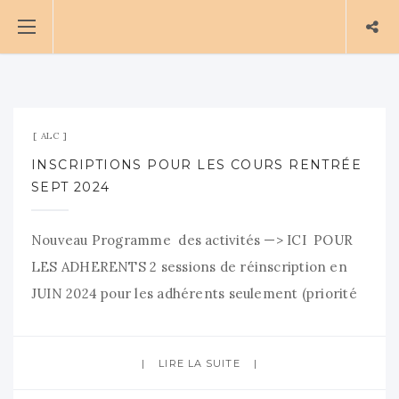
30 mai 2024
Aucun commentaire
ALC
INSCRIPTIONS POUR LES COURS RENTRÉE
SEPT 2024
Nouveau Programme des activités —> ICI POUR
LES ADHERENTS 2 sessions de réinscription en
JUIN 2024 pour les adhérents seulement (priorité
pour les places aux cours) Mercredi 26/06 de 18h à
20h – Espace 1901- Salle Colbert au 28 rue Colbert
LIRE LA SUITE
Samedi 29/06 de 10h à 12h – Espace 1901- Salle