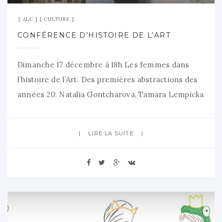
ALC
CULTURE
CONFÉRENCE D’HISTOIRE DE L’ART
Dimanche 17 décembre à 18h Les femmes dans
l’histoire de l’Art. Des premières abstractions des
années 20: Natalia Gontcharova, Tamara Lempicka
aux abstractions américaines des années 50,
Louise Nevelson, Joan Mitchell, Nancy Spero, les
LIRE LA SUITE
femmes créent à la marge. Toutes nos
conférences sont suivies d’un apéro-discussion
avec notre conférencier Franck Senaud. Vous
pouvez apporter ce