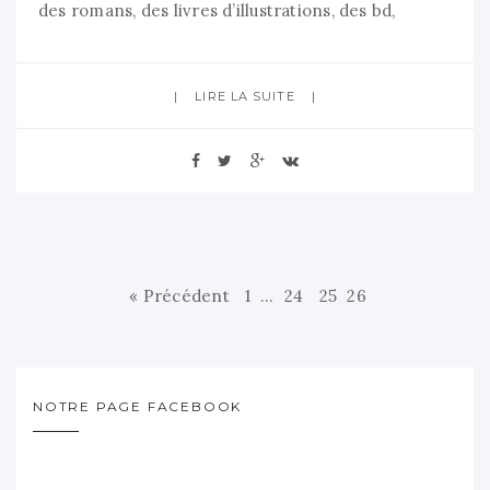
des romans, des livres d’illustrations, des bd,
manga… Au programme visite guidée de l’expo
(Titeuf, Tom tom et Nana, expériences
LIRE LA SUITE
interactives…) + une rencontre avec Riad Sattouf,
auteur à succès de Esther + dédicaces + balade
encadrée dans le
« Précédent
1
…
24
25
26
NOTRE PAGE FACEBOOK