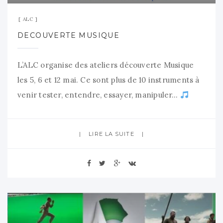
ALC
DECOUVERTE MUSIQUE
L’ALC organise des ateliers découverte Musique
les 5, 6 et 12 mai. Ce sont plus de 10 instruments à
venir tester, entendre, essayer, manipuler…
Venez faire découvrir à vos enfants du primaire de
nombreux instruments de musique.
LIRE LA SUITE
C’est l’occasion de souffler, taper, pianoter,
gratter… pour faire des sons, des