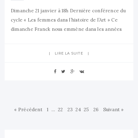
Dimanche 21 janvier à 18h Dernière conférence du
cycle « Les femmes dans l’histoire de l’Art » Ce
dimanche Franck nous emmène dans les années
60 et les mouvements politiques mondiaux : les
artistes Linda Nochlin, Abramovic, Kiki Smith, Dara
LIRE LA SUITE
Birnbaum ou Yoko Ono questionnent ce que l’on
attend des femmes : Corps slogan et Images de
« Précédent
1
…
22
23
24
25
26
Suivant »