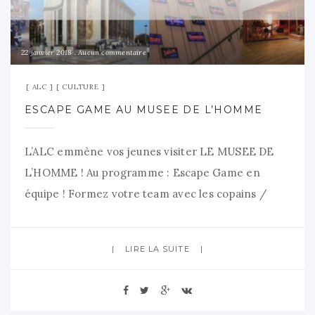
22 janvier 2018
Aucun commentaire
ALC
CULTURE
ESCAPE GAME AU MUSEE DE L’HOMME
L’ALC emmène vos jeunes visiter LE MUSEE DE
L’HOMME ! Au programme : Escape Game en
équipe ! Formez votre team avec les copains /
copines et tentez de résoudre toutes les énigmes
du musée de l’Homme ? Qui relèvera tous les
LIRE LA SUITE
défis ?
Nous vous avons préparé une visite et
des défis au TOP