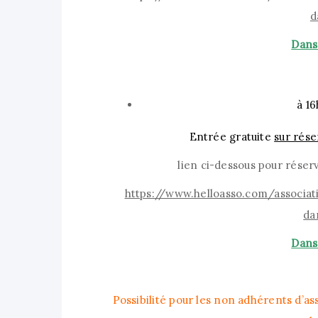
d
Dans
à 1
Entrée gratuite
sur rése
lien ci-dessous pour réser
https://www.helloasso.com/associa
da
Dans
Possibilité pour les non adhérents d’as