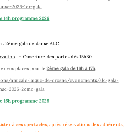
anse-2026-1er-gala
e 14h programme 2026
6h : 2ème
gala
de danse ALC
rvation
–
Ouverture des portes dès 15h30
ver vos places pour le
2ème gala de 16h à 17h
:
tions/amicale-laique-de-crosne/evenements/alc-gala-
nse-2026-2eme-gala
e 16h programme 2026
sister à ces spectacles, après réservations des adhérents,