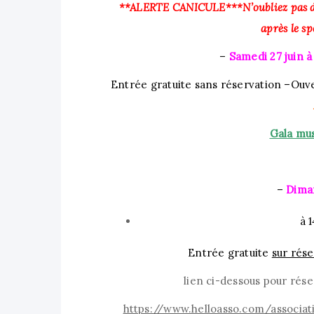
**ALERTE CANICULE***N’oubliez pas de v
après le sp
–
Samedi 27 juin à
Entrée gratuite sans réservation –
Ouve
Gala mu
–
Diman
à 
Entrée gratuite
sur rés
lien ci-dessous pour rése
https://www.helloasso.com/associa