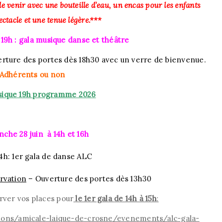
enir avec une bouteille d’eau, un encas pour les enfants
ectacle et une tenue légère.***
 19h :
gala
musique danse et théâtre
rture des portes dès 18h30 avec un verre de bienvenue.
Adhérents ou non
sique 19h programme 2026
che 28 juin à 14h et 16h
14h: 1er
gala
de danse ALC
ervation
–
Ouverture des portes dès 13h30
rver vos places pour
le 1er gala
de 14h à 15h
:
tions/amicale-laique-de-crosne/evenements/alc-gala-