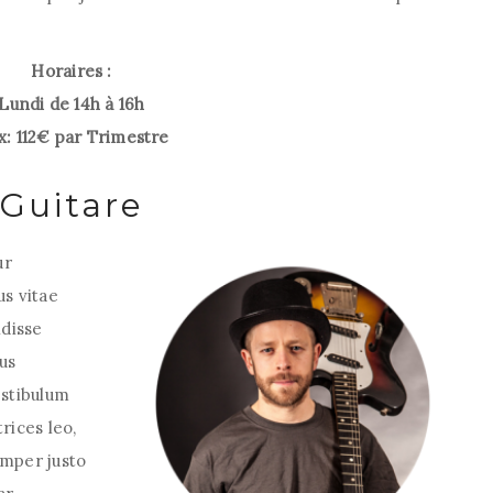
Horaires :
Lundi de 14h à 16h
x: 112€ par Trimestre
Guitare
ur
us vitae
disse
us
estibulum
rices leo,
emper justo