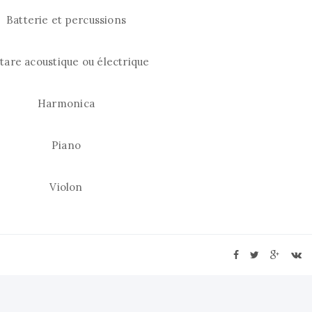
Batterie et percussions
45
tare acoustique ou électrique
45
Harmonica
45
Piano
45
Violon